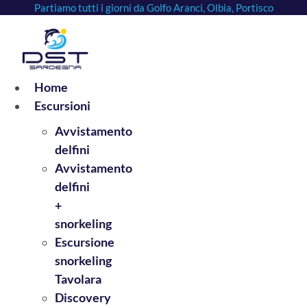
Partiamo tutti i giorni da Golfo Aranci, Olbia, Portisco
Vai
al
contenuto
Home
Escursioni
Avvistamento
delfini
Avvistamento
delfini
+
snorkeling
Escursione
snorkeling
Tavolara
Discovery