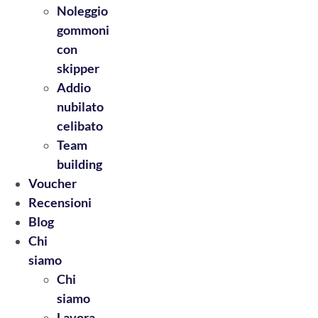
Noleggio
gommoni
con
skipper
Addio
nubilato
celibato
Team
building
Voucher
Recensioni
Blog
Chi
siamo
Chi
siamo
Lavora