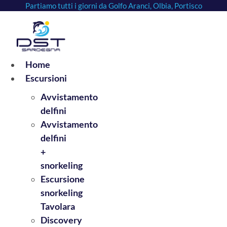
Partiamo tutti i giorni da Golfo Aranci, Olbia, Portisco
Vai
al
contenuto
Home
Escursioni
Avvistamento
delfini
Avvistamento
delfini
+
snorkeling
Escursione
snorkeling
Tavolara
Discovery