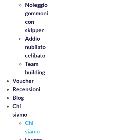
Noleggio
gommoni
con
skipper
Addio
nubilato
celibato
Team
building
Voucher
Recensioni
Blog
Chi
siamo
Chi
siamo
Lavora