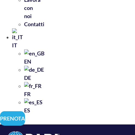
con
noi
Contatti
IT
EN
DE
FR
ES
PRENOTA