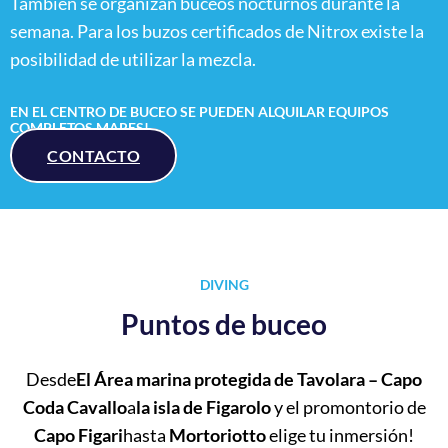
También se organizan buceos nocturnos durante la
semana. Para los buzos certificados de Nitrox existe la
posibilidad de utilizar la mezcla.
EN EL CENTRO DE BUCEO SE PUEDEN ALQUILAR EQUIPOS
COMPLETOS MARES!
CONTACTO
DIVING
Puntos de buceo
Desde
El Área marina protegida de Tavolara – Capo
Coda Cavallo
a
la isla de Figarolo
y el promontorio de
Capo Figari
hasta
Mortoriotto
elige tu inmersión!