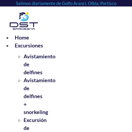
Salimos diariamente de Golfo Aranci, Olbia, Portisco
Ir
al
contenido
Home
Excursiones
Avistamiento
de
delfines
Avistamiento
de
delfines
+
snorkeling
Excursión
de