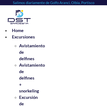
Salimos diariamente de Golfo Aranci, Olbia, Portisco
Ir
al
contenido
Home
Excursiones
Avistamiento
de
delfines
Avistamiento
de
delfines
+
snorkeling
Excursión
de