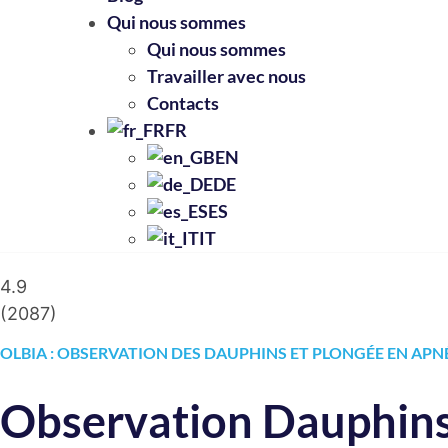
Qui nous sommes
Qui nous sommes
Travailler avec nous
Contacts
FR
EN
DE
ES
IT
4.9
(
2087
)
OLBIA : OBSERVATION DES DAUPHINS ET PLONGÉE EN APN
Observation Dauphins 