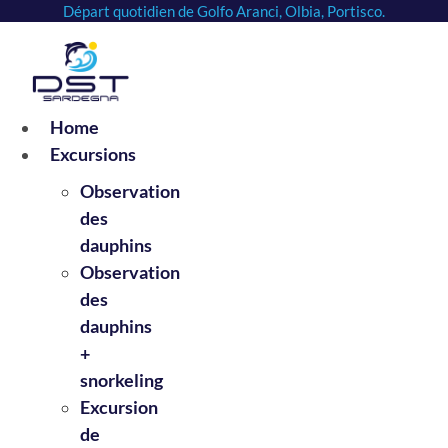
Départ quotidien de Golfo Aranci, Olbia, Portisco.
Passer
au
contenu
Home
Excursions
Observation
des
dauphins
Observation
des
dauphins
+
snorkeling
Excursion
de