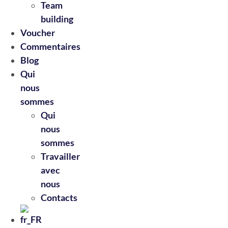
Team
building
Voucher
Commentaires
Blog
Qui
nous
sommes
Qui
nous
sommes
Travailler
avec
nous
Contacts