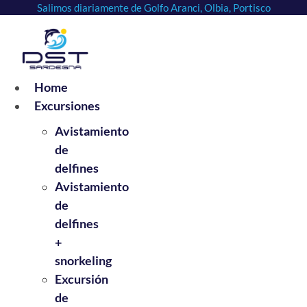
Salimos diariamente de Golfo Aranci, Olbia, Portisco
Ir
al
contenido
Home
Excursiones
Avistamiento
de
delfines
Avistamiento
de
delfines
+
snorkeling
Excursión
de