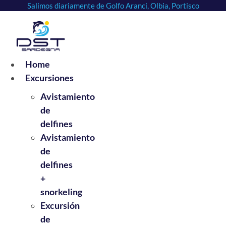
Salimos diariamente de Golfo Aranci, Olbia, Portisco
Ir
al
contenido
Home
Excursiones
Avistamiento
de
delfines
Avistamiento
de
delfines
+
snorkeling
Excursión
de