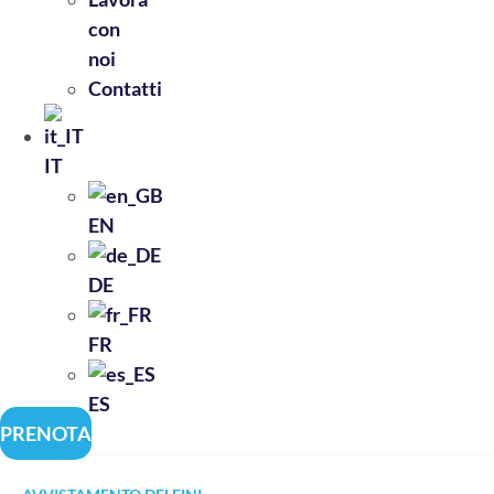
con
noi
Contatti
IT
EN
DE
FR
ES
PRENOTA