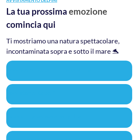
AVVISTAMENTO DELFINI
La tua prossima
emozione
comincia qui
Ti mostriamo una natura spettacolare,
incontaminata sopra e sotto il mare 🐬
avvistamento delfini + snorkeling
avvistamento delfini
snorkeling tavolara con guida
costa smeralda in gommone