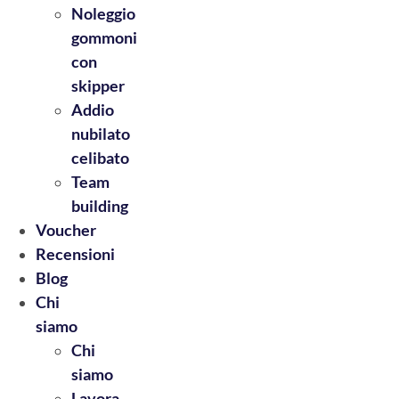
Noleggio
gommoni
con
skipper
Addio
nubilato
celibato
Team
building
Voucher
Recensioni
Blog
Chi
siamo
Chi
siamo
Lavora