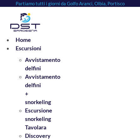
Partiamo tutti i giorni da Golfo Aranci, Olbia, Portisco
Vai
al
contenuto
Home
Escursioni
Avvistamento
delfini
Avvistamento
delfini
+
snorkeling
Escursione
snorkeling
Tavolara
Discovery